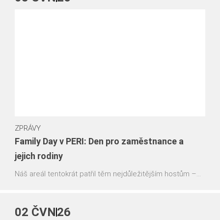
podporuje projekt propracovanými řešeními bednění a
přístupových systémů spolu s komplexní technickou
podporou, a tím přispívá k bezpečnému, plynulému a
předvídatelnému průběhu výstavby.
ZPRÁVY
Family Day v PERI: Den pro zaměstnance a
jejich rodiny
Náš areál tentokrát patřil těm nejdůležitějším hostům –
rodinám a blízkým našich kolegů. Společně jsme si užili
den plný zábavy, sportovních aktivit a setkání v neformální
atmosféře.
02
ČVN
26