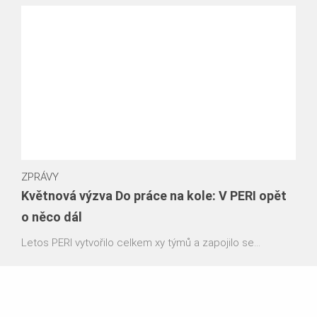
ZPRÁVY
Květnová výzva Do práce na kole: V PERI opět
o něco dál
Letos PERI vytvořilo celkem xy týmů a zapojilo se
celkem xy kolegů. Společně jsme najeli, nachodili a
naběhali xy km. Každý kilometr se počítal, ať už šlo o
cestu do kanceláře, nebo odpolední procházku.