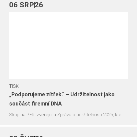
06
SRP
26
TISK
„Podporujeme zítřek.“ – Udržitelnost jako
součást firemní DNA
Skupina PERI zveřejnila Zprávu o udržitelnosti 2025, která
potvrzuje dlouhodobý závazek společnosti k
odpovědnému a udržitelnému podnikání. Pod mottem
„Podporujeme zítřek.“ rodinná společnost ukazuje, jak se