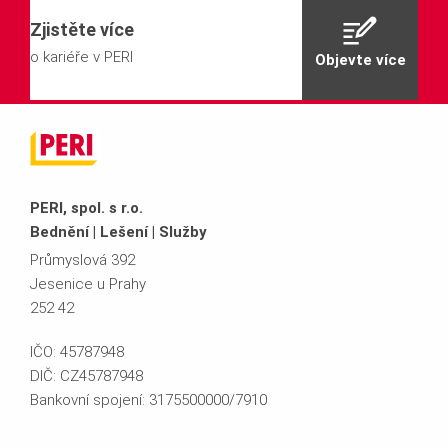
Zjistěte více
o kariéře v PERI
Objevte více
PERI, spol. s r.o.
Bednění | Lešení | Služby
Průmyslová 392
Jesenice u Prahy
252 42
IČO: 45787948
DIČ: CZ45787948
Bankovní spojení: 3175500000/7910