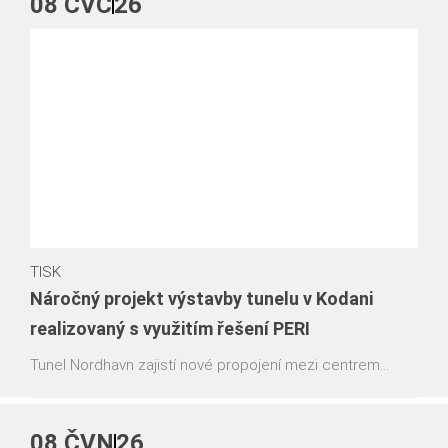
08
ČVC
26
udržitelnost stále více stává nedílnou součástí firemní
strategie, procesů i inovací napříč celým světem.
TISK
Náročný projekt výstavby tunelu v Kodani
realizovaný s využitím řešení PERI
Tunel Nordhavn zajistí nové propojení mezi centrem
Kodaně a přístavem. Jedinečná lokalita a složitost této
1,4 kilometru dlouhé stavby představují významné výzvy z
hlediska organizace i realizace. Společnost PERI
08
ČVN
26