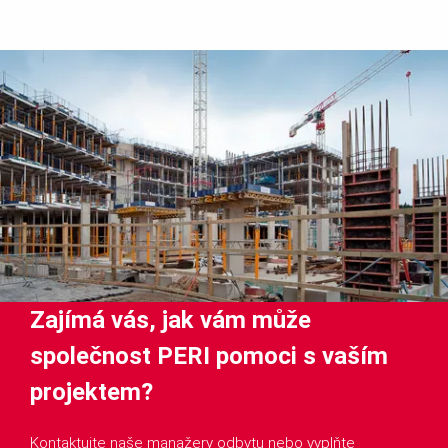
Zajímá vás, jak vám může
společnost PERI pomoci s vaším
projektem?
Kontaktujte naše manažery odbytu nebo vyplňte