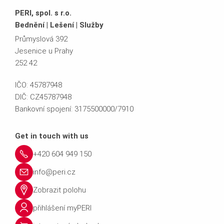
PERI, spol. s r.o.
Bednění | Lešení | Služby
Průmyslová 392
Jesenice u Prahy
252 42
IČO: 45787948
DIČ: CZ45787948
Bankovní spojení: 3175500000/7910
Get in touch with us
+420 604 949 150
info@peri.cz
Zobrazit polohu
přihlášení myPERI