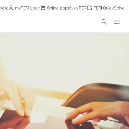
světě
myPERI Login
Online poptávka PERI
PERI QuickSolve