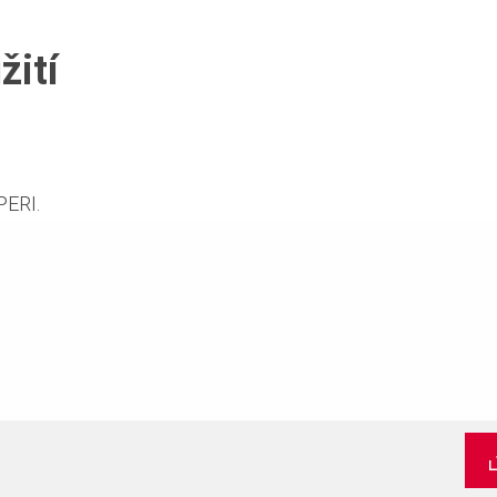
žití
PERI.