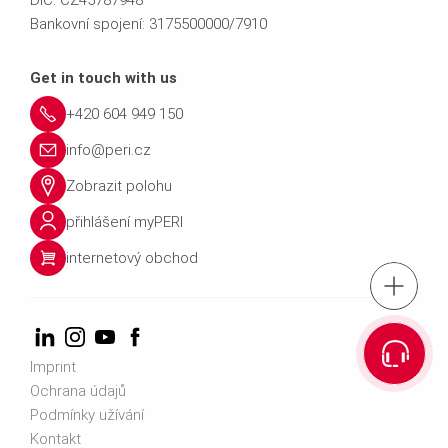
DIČ: CZ45787948
Bankovní spojení: 3175500000/7910
Get in touch with us
+420 604 949 150
info@peri.cz
Zobrazit polohu
přihlášení myPERI
internetový obchod
tel.: +420 604 
Vyhledat kontakt na obch
Imprint
Ochrana údajů
Kontaktuj
Podmínky užívání
Kontakt