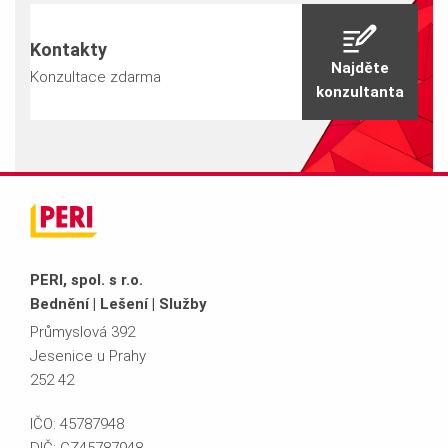
Kontakty
Najděte
Konzultace zdarma
konzultanta
PERI, spol. s r.o.
Bednění | Lešení | Služby
Průmyslová 392
Jesenice u Prahy
252 42
IČO: 45787948