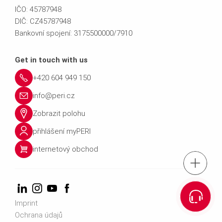
IČO: 45787948
DIČ: CZ45787948
Bankovní spojení: 3175500000/7910
Get in touch with us
+420 604 949 150
info@peri.cz
Zobrazit polohu
přihlášení myPERI
internetový obchod
tel.: +420 604 
Vyhledat kontakt na obch
Imprint
Ochrana údajů
Kontaktuj