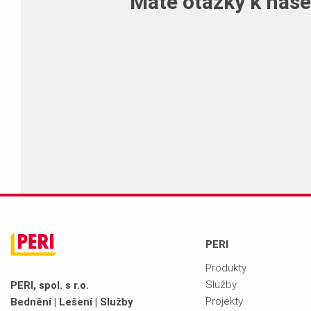
Máte otázky k naš
Kontaktujte nás, rádi vám pomůž
PERI
Produkty
Služby
PERI, spol. s r.o.
Projekty
Bednění | Lešení | Služby