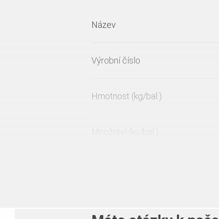
Název
Výrobní číslo
Hmotnost (kg/bal.)
Množství (ks/bal.)