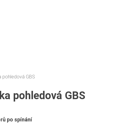
a pohledová GBS
ka pohledová GBS
rů po spínání