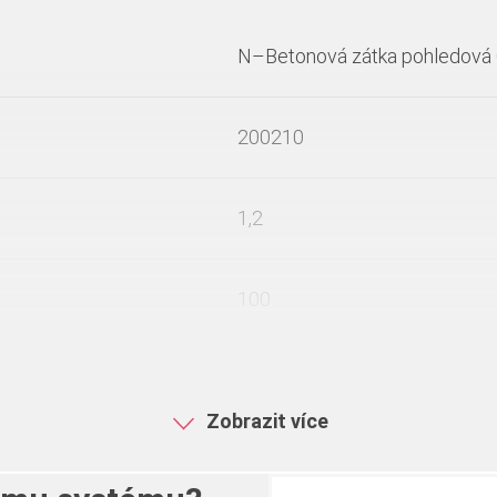
N–Betonová zátka pohledová
200210
1,2
100
Zobrazit více