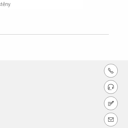
stěny.
tel.: +420 604 949 150
Vyhledat kontakt na obchodníka
Kontaktujte nás
Kontaktujte nás info@peri.cz