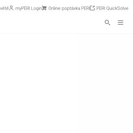
světě
myPERI Login
Online poptávka PERI
PERI QuickSolve