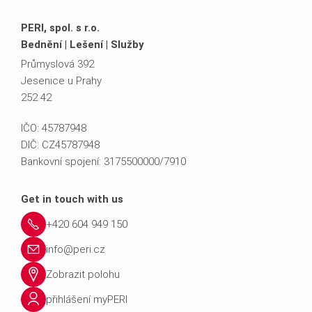
PERI, spol. s r.o.
Bednění | Lešení | Služby
Průmyslová 392
Jesenice u Prahy
252 42
IČO: 45787948
DIČ: CZ45787948
Bankovní spojení: 3175500000/7910
Get in touch with us
+420 604 949 150
info@peri.cz
Zobrazit polohu
přihlášení myPERI