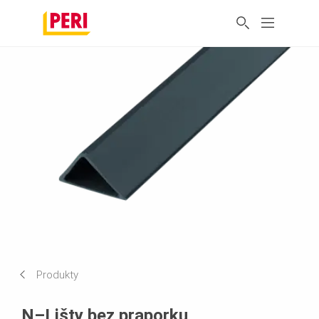
Produkty
N–Lišty bez praporku