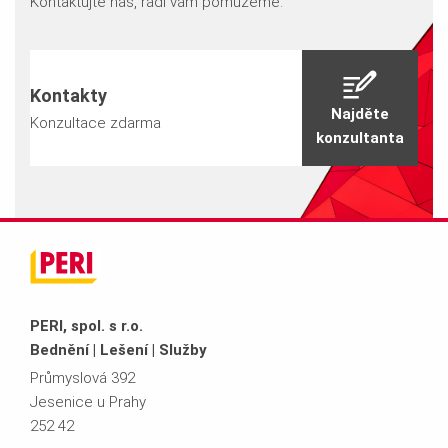
Kontaktujte nás, rádi vám pomůžeme.
Kontakty
Najděte
Konzultace zdarma
konzultanta
PERI, spol. s r.o.
Bednění | Lešení | Služby
Průmyslová 392
Jesenice u Prahy
252 42