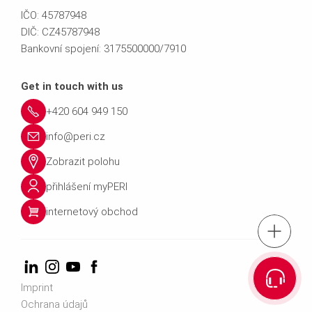
IČO: 45787948
DIČ: CZ45787948
Bankovní spojení: 3175500000/7910
Get in touch with us
+420 604 949 150
info@peri.cz
Zobrazit polohu
přihlášení myPERI
internetový obchod
tel.: +420 604 
Vyhledat kontakt na obch
Imprint
Ochrana údajů
Kontaktuj