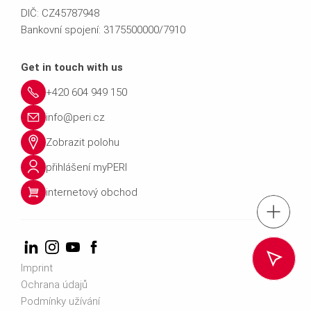
DIČ: CZ45787948
Bankovní spojení: 3175500000/7910
Get in touch with us
+420 604 949 150
info@peri.cz
Zobrazit polohu
přihlášení myPERI
internetový obchod
tel.: +420 604 
Vyhledat kontakt na obch
Imprint
Ochrana údajů
Kontaktuj
Podmínky užívání