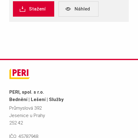
Stažení
Náhled
PERI, spol. s r.o.
Bednění | Lešení | Služby
Průmyslová 392
Jesenice u Prahy
252 42
IČO: 45787948