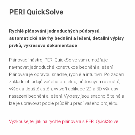
Technický popis
PERI QuickSolve
Související produkty
Rychlé plánování jednoduchých půdorysů,
Ke stažení
automatické návrhy bednění a lešení, detailní výpisy
prvků, výkresová dokumentace
Plánovací nástroj PERI QuickSolve vám umožňuje
navrhovat jednoduché konstrukce bednění a lešení.
Plánování je opravdu snadné, rychlé a intuitivní. Po zadání
základních údajů vašeho projektu, půdosných rozměrů,
výšek a tlouštěk stěn, vytvoří aplikace 2D a 3D výkresy
nasazení bednění a lešení. Výkresy jsou snadno čitelné a
lze je upravovat podle průběhu prací vašeho projektu.
Vyzkoušejte, jak na rychlé plánování s PERI QuickSolve.