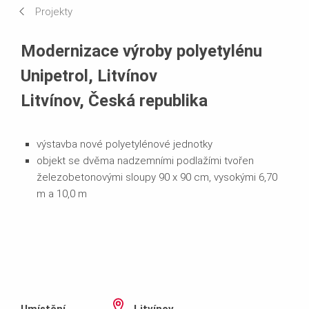
Projekty
Používané systémy
Modernizace výroby polyetylénu
Unipetrol, Litvínov
Litvínov, Česká republika
výstavba nové polyetylénové jednotky
objekt se dvěma nadzemními podlažími tvořen
železobetonovými sloupy 90 x 90 cm, vysokými 6,70
m a 10,0 m
Umístění
Litvínov