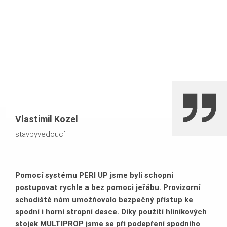
stropní deska s tloušťkou 2,00 m ve 2. NP byla ve výšce
10 m podepřena systémem lešení PERI UP
řešení kruhových otvorů ve stropní desce kruhovým
bedněním RUNDFLEX
Vlastimil Kozel
stavbyvedoucí
Pomocí systému PERI UP jsme byli schopni
postupovat rychle a bez pomoci jeřábu. Provizorní
schodiště nám umožňovalo bezpečný přístup ke
spodní i horní stropní desce. Díky použití hliníkových
stojek MULTIPROP jsme se při podepření spodního