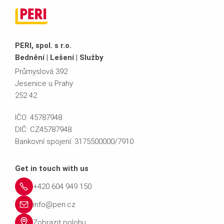
PERI, spol. s r.o.
Bednění | Lešení | Služby
Průmyslová 392
Jesenice u Prahy
252 42
IČO: 45787948
DIČ: CZ45787948
Bankovní spojení: 3175500000/7910
Get in touch with us
+420 604 949 150
info@peri.cz
Zobrazit polohu