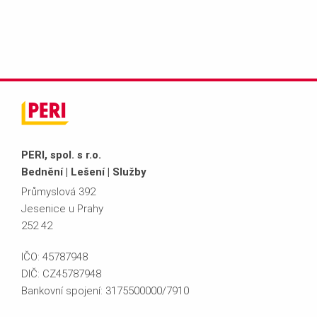
PERI, spol. s r.o.
Bednění | Lešení | Služby
Průmyslová 392
Jesenice u Prahy
252 42
IČO: 45787948
DIČ: CZ45787948
Bankovní spojení: 3175500000/7910