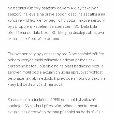
Na bednicí vůz byly osazeny celkem 4 kusy tlakových
senzorů: na levé a na pravé spodní části, na začátku a na
konci ve vrchlíku klenby bednicího vozu. Tlakové senzory
byly propojeny kabelem se sběračem ISC. Data byla
přenášena do data boxu ISC, který na displeji zobrazoval
aktuální tlak čerstvého betonu.
Tlakové senzory byly nasazeny pro 3 betonářské záběry,
během kterých mohl zákazník sledovat průběh tlaku
čerstvého betonu působícího na plášť bednicího vozu a
zároveň mohl podle aktuálních údajů upravovat rychlost
betonáže tak, aby nedošlo k překročení hodnoty tlaku, na
který byl bednicí vůz dimenzován.
S nasazením a funkčností PERI senzorů byl zákazník
spokojen. Vyzdvihnul především výhodu monitorovat
aktuální tlak čerstvého betonu působící na bednicí vůz a