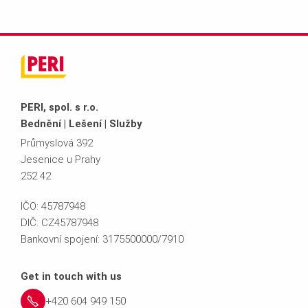
PERI, spol. s r.o.
Bednění | Lešení | Služby
Průmyslová 392
Jesenice u Prahy
252 42
IČO: 45787948
DIČ: CZ45787948
Bankovní spojení: 3175500000/7910
Get in touch with us
+420 604 949 150