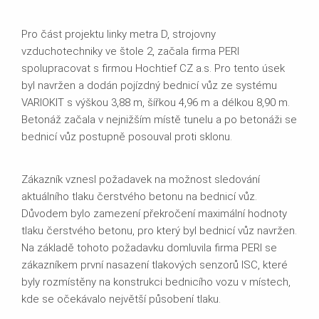
Pro část projektu linky metra D, strojovny
vzduchotechniky ve štole 2, začala firma PERI
spolupracovat s firmou Hochtief CZ a.s. Pro tento úsek
byl navržen a dodán pojízdný bednicí vůz ze systému
VARIOKIT s výškou 3,88 m, šířkou 4,96 m a délkou 8,90 m.
Betonáž začala v nejnižším místě tunelu a po betonáži se
bednicí vůz postupně posouval proti sklonu.
Zákazník vznesl požadavek na možnost sledování
aktuálního tlaku čerstvého betonu na bednicí vůz.
Důvodem bylo zamezení překročení maximální hodnoty
tlaku čerstvého betonu, pro který byl bednicí vůz navržen.
Na základě tohoto požadavku domluvila firma PERI se
zákazníkem první nasazení tlakových senzorů ISC, které
byly rozmístěny na konstrukci bednicího vozu v místech,
kde se očekávalo největší působení tlaku.