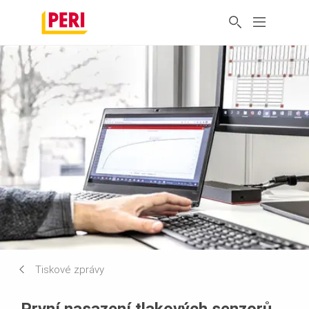
Tiskové zprávy
První nasazení tlakových senzorů