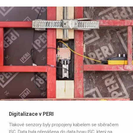
Digitalizace v PERI
Tlakové senzory byly propojeny kabelem se sběračem
ISC. Data byla přenášena do data boxu ISC, který na