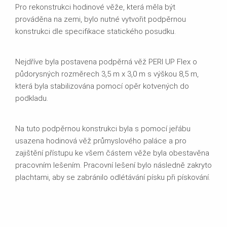
Pro rekonstrukci hodinové věže, která měla být
prováděna na zemi, bylo nutné vytvořit podpěrnou
konstrukci dle specifikace statického posudku.
Nejdříve byla postavena podpěrná věž PERI UP Flex o
půdorysných rozměrech 3,5 m x 3,0 m s výškou 8,5 m,
která byla stabilizována pomocí opěr kotvených do
podkladu.
Na tuto podpěrnou konstrukci byla s pomocí jeřábu
usazena hodinová věž průmyslového paláce a pro
zajištění přístupu ke všem částem věže byla obestavěna
pracovním lešením. Pracovní lešení bylo následně zakryto
plachtami, aby se zabránilo odlétávání písku při pískování.