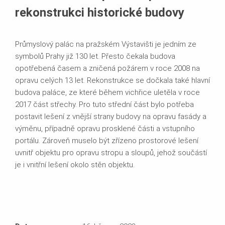
rekonstrukci historické budovy
Průmyslový palác na pražském Výstavišti je jedním ze
symbolů Prahy již 130 let. Přesto čekala budova
opotřebená časem a zničená požárem v roce 2008 na
opravu celých 13 let. Rekonstrukce se dočkala také hlavní
budova paláce, ze které během vichřice uletěla v roce
2017 část střechy. Pro tuto střední část bylo potřeba
postavit lešení z vnější strany budovy na opravu fasády a
výměnu, případně opravu prosklené části a vstupního
portálu. Zároveň muselo být zřízeno prostorové lešení
uvnitř objektu pro opravu stropu a sloupů, jehož součástí
je i vnitřní lešení okolo stěn objektu.