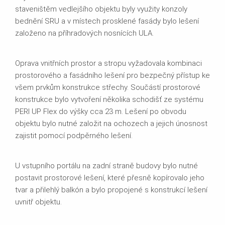
staveništěm vedlejšího objektu byly využity konzoly
bednění SRU a v místech prosklené fasády bylo lešení
založeno na příhradových nosnících ULA.
Oprava vnitřních prostor a stropu vyžadovala kombinaci
prostorového a fasádního lešení pro bezpečný přístup ke
všem prvkům konstrukce střechy. Součástí prostorové
konstrukce bylo vytvoření několika schodišť ze systému
PERI UP Flex do výšky cca 23 m. Lešení po obvodu
objektu bylo nutné založit na ochozech a jejich únosnost
zajistit pomocí podpěrného lešení.
U vstupního portálu na zadní straně budovy bylo nutné
postavit prostorové lešení, které přesně kopírovalo jeho
tvar a přilehlý balkón a bylo propojené s konstrukcí lešení
uvnitř objektu.