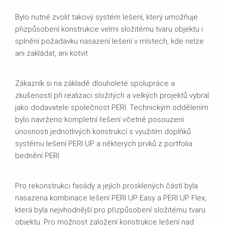
Bylo nutné zvolit takový systém lešení, který umožňuje
přizpůsobení konstrukce velmi složitému tvaru objektu i
splnění požadavku nasazení lešení v místech, kde nelze
ani zakládat, ani kotvit.
Zákazník si na základě dlouholeté spolupráce a
zkušeností při realizaci složitých a velkých projektů vybral
jako dodavatele společnost PERI. Technickým oddělením
bylo navrženo kompletní řešení včetně posouzení
únosnosti jednotlivých konstrukcí s využitím doplňků
systému lešení PERI UP a některých prvků z portfolia
bednění PERI.
Pro rekonstrukci fasády a jejích prosklených částí byla
nasazena kombinace lešení PERI UP Easy a PERI UP Flex,
která byla nejvhodnější pro přizpůsobení složitému tvaru
objektu. Pro možnost založení konstrukce lešení nad