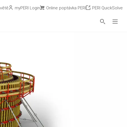
světě
myPERI Login
Online poptávka PERI
PERI QuickSolve