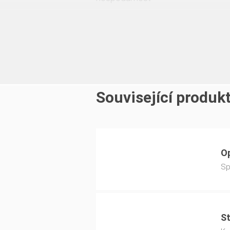
Související produk
O
Sp
St