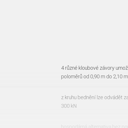
4 různé kloubové závory umožň
poloměrů od 0,90 m do 2,10 m
z kruhu bednění lze odvádět zat
300 kN
hospodárná alternativa bez pou