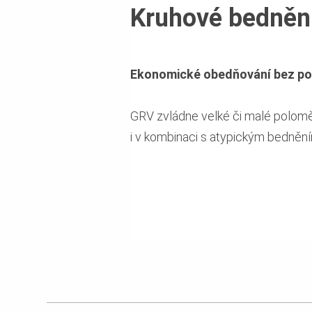
Kruhové bedněn
Ekonomické obedňování bez použ
GRV zvládne velké či malé polomě
i v kombinaci s atypickým bednění