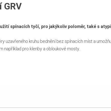
í GRV
ití spínacích tyčí, pro jakýkoliv poloměr, také s aty
ry uzavřeného kruhu bednění bez spínacích míst a umožňuj
m například pro klenby a obloukové mosty.