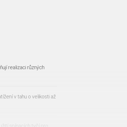
ují realizaci různých
ížení v tahu o velikosti až
žití spínacích tyčí pro