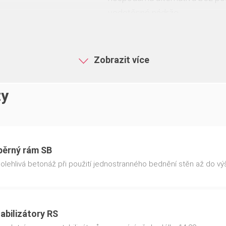
vodotěsné nádrže
Zobrazit více
ty
pěrný rám SB
olehlivá betonáž při použití jednostranného bednění stěn až do vý
abilizátory RS