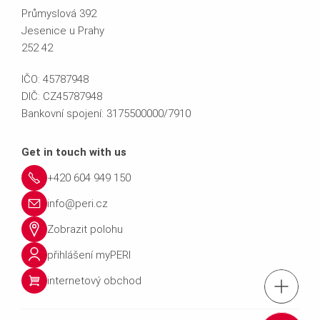
Průmyslová 392
Jesenice u Prahy
252 42
IČO: 45787948
DIČ: CZ45787948
Bankovní spojení: 3175500000/7910
Get in touch with us
+420 604 949 150
info@peri.cz
Zobrazit polohu
přihlášení myPERI
internetový obchod
tel.: +420 604 