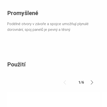
Promyšlené
Podélné otvory v závoře a spojce umožňují plynulé
dorovnání, spoj panelů je pevný a těsný.
Použití
1
/
6