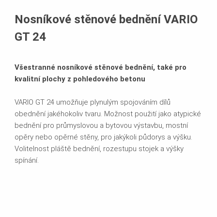
Technický popis
Nosníkové stěnové bednění VARIO
Související produkty
GT 24
Ke stažení
Všestranné nosníkové stěnové bednění, také pro
Projekty
kvalitní plochy z pohledového betonu
VARIO GT 24 umožňuje plynulým spojováním dílů
obednění jakéhokoliv tvaru. Možnost použití jako atypické
bednění pro průmyslovou a bytovou výstavbu, mostní
opěry nebo opěrné stěny, pro jakýkoli půdorys a výšku.
Volitelnost pláště bednění, rozestupu stojek a výšky
spínání.